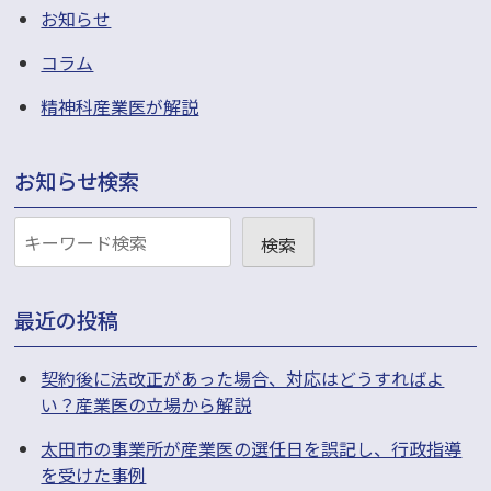
お知らせ
コラム
精神科産業医が解説
お知らせ検索
お
検索
知
ら
最近の投稿
せ
検
契約後に法改正があった場合、対応はどうすればよ
い？産業医の立場から解説
索
太田市の事業所が産業医の選任日を誤記し、行政指導
を受けた事例