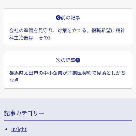
投
前の記事
稿
ナ
会社の準備を見守り、対策を立てる。復職希望に精神
科主治医は その3
ビ
ゲ
ー
次の記事
シ
群馬県太田市の中小企業が産業医契約で見落としがち
ョ
な点
ン
記事カテゴリー
insight