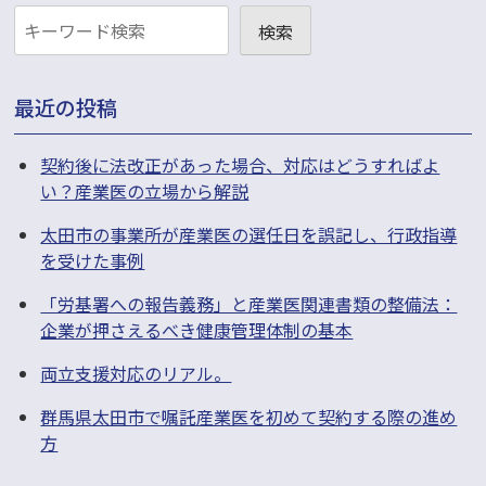
お
検索
知
ら
最近の投稿
せ
検
契約後に法改正があった場合、対応はどうすればよ
い？産業医の立場から解説
索
太田市の事業所が産業医の選任日を誤記し、行政指導
を受けた事例
「労基署への報告義務」と産業医関連書類の整備法：
企業が押さえるべき健康管理体制の基本
両立支援対応のリアル。
群馬県太田市で嘱託産業医を初めて契約する際の進め
方