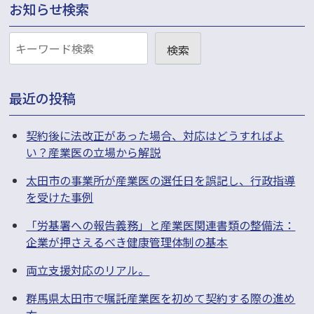
お知らせ検索
お
検索
知
ら
最近の投稿
せ
検
契約後に法改正があった場合、対応はどうすればよ
い？産業医の立場から解説
索
太田市の事業所が産業医の選任日を誤記し、行政指導
を受けた事例
「労基署への報告義務」と産業医関連書類の整備法：
企業が押さえるべき健康管理体制の基本
両立支援対応のリアル。
群馬県太田市で嘱託産業医を初めて契約する際の進め