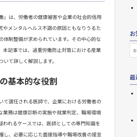
働」は、労働者の健康被害や企業の社会的信用
死やメンタルヘルス不調の原因ともなりうるた
お
の体制整備が求められています。その中心的な
お
。本記事では、過重労働防止対策における産業
知
ついて詳しく解説します。
ら
最
せ
の基本的な役割
検
索
いて選任される医師で、企業における労働者の
な業務は健康診断の実施や就業判定、職場環境
疑われるケースでは、医師としての専門知識を
握し、必要に応じた面接指導や職場改善の提言