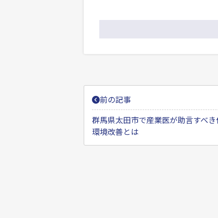
投
前の記事
稿
ナ
群馬県太田市で産業医が助言すべき
環境改善とは
ビ
ゲ
ー
シ
ョ
ン