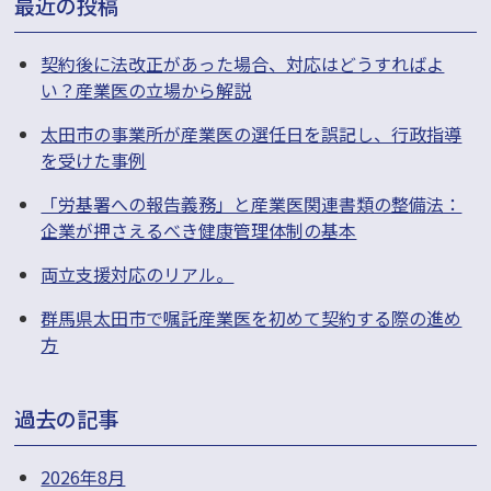
最近の投稿
せ
検
契約後に法改正があった場合、対応はどうすればよ
い？産業医の立場から解説
索
太田市の事業所が産業医の選任日を誤記し、行政指導
を受けた事例
「労基署への報告義務」と産業医関連書類の整備法：
企業が押さえるべき健康管理体制の基本
両立支援対応のリアル。
群馬県太田市で嘱託産業医を初めて契約する際の進め
方
過去の記事
2026年8月