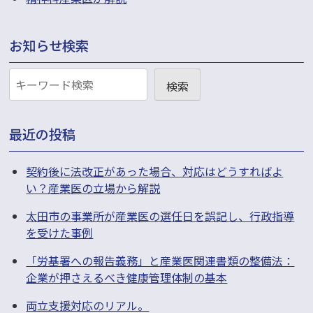
お知らせ検索
お
検索
知
ら
最近の投稿
せ
検
契約後に法改正があった場合、対応はどうすればよ
い？産業医の立場から解説
索
太田市の事業所が産業医の選任日を誤記し、行政指導
を受けた事例
「労基署への報告義務」と産業医関連書類の整備法：
企業が押さえるべき健康管理体制の基本
両立支援対応のリアル。