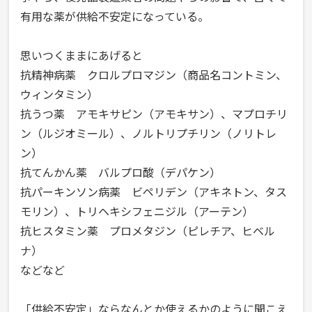
有用な薬が供給不安定になっている。
か
ら
思いつくままにあげると
の
抗精神病薬 クロルプロマジン（商品名コントミン、
＜
ウィンタミン）
あ
抗うつ薬 アモキサピン（アモキサン）、マプロチリ
の
ン（ルジオミール）、ノルトリプチリン（ノリトレ
ブ
ン）
抗てんかん薬 バルプロ酸（デパケン）
ド
抗パーキンソン病薬 ビペリデン（アキネトン、タス
ウ
モリン）、トリヘキシフェニジル（アーテン）
は
抗ヒスタミン薬 プロメタジン（ピレチア、ヒベル
ス
ナ）
ッ
などなど
パ
イ
「供給不安定」ならなんとか使えるかのように聞こえ