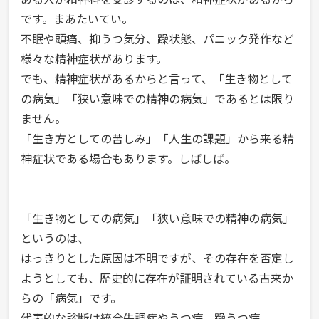
薬
です。まあたいてい。
不眠や頭痛、抑うつ気分、躁状態、パニック発作など
の
様々な精神症状があります。
欠
でも、精神症状があるからと言って、「生き物として
品
の病気」「狭い意味での精神の病気」であるとは限り
で
ません。
思
「生き方としての苦しみ」「人生の課題」から来る精
う
神症状である場合もあります。しばしば。
こ
と”
「生き物としての病気」「狭い意味での精神の病気」
というのは、
はっきりとした原因は不明ですが、その存在を否定し
ようとしても、歴史的に存在が証明されている古来か
らの「病気」です。
代表的な診断は統合失調症やうつ病、躁うつ病。