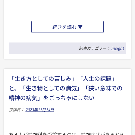
“必
続きを読む ▼
要
不
記事カテゴリー：
insight
可
欠
な
「生き方としての苦しみ」「人生の課題」
精
と、「生き物としての病気」「狭い意味での
神
精神の病気」をごっちゃにしない
科
投稿日：
2023年11月14日
領
域
の
ある人が精神科を受診するのは、精神症状があるから