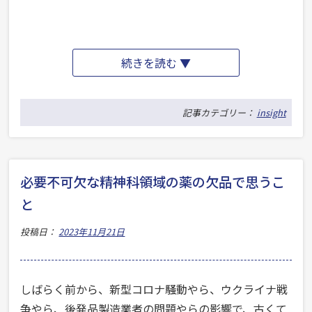
“産
続きを読む ▼
業
医
記事カテゴリー：
insight
の
依
頼
必要不可欠な精神科領域の薬の欠品で思うこ
が
と
来
投稿日：
2023年11月21日
ま
し
た
しばらく前から、新型コロナ騒動やら、ウクライナ戦
よ。
争やら、後発品製造業者の問題やらの影響で、古くて