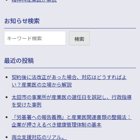
い”
た
は
お知らせ検索
な
お
ん
検索
知
で
ら
BZD
最近の投稿
せ
系
検
薬
契約後に法改正があった場合、対応はどうすればよ
い？産業医の立場から解説
索
剤
は
太田市の事業所が産業医の選任日を誤記し、行政指導
を受けた事例
処
方
「労基署への報告義務」と産業医関連書類の整備法：
企業が押さえるべき健康管理体制の基本
さ
れ
両立支援対応のリアル。