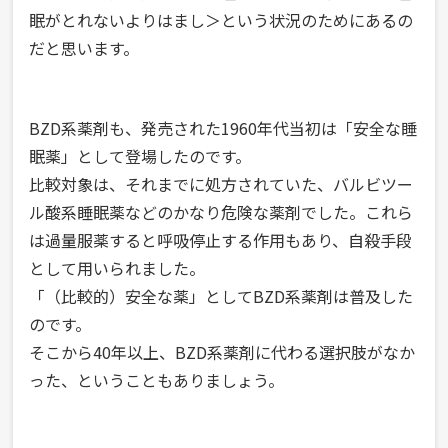
「生
眠がとれないよりはまし＞という状況のためにあるの
き
だと思います。
物
と
BZD系薬剤も、発売された1960年代当初は「安全な睡
し
眠薬」として登場したのです。
て
比較対象は、それまでに処方されていた、バルビツー
の
ル酸系睡眠薬などのかなり危険な薬剤でした。これら
病
は過量服薬すると呼吸停止する作用もあり、自殺手段
気」
として用いられました。
「（比較的）安全な薬」としてBZD系薬剤は普及した
「狭
のです。
い
そこから40年以上、BZD系薬剤に代わる選択肢がなか
意
った、ということもありましょう。
味
で