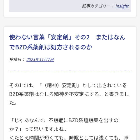
方
記事カテゴリー：
insight
と
し
て
使わない言葉「安定剤」その2 またはなん
の
でBZD系薬剤は処方されるのか
苦
投稿日：
2023年11月7日
し
み」
「人
その1では、「（精神）安定剤」として出されている
生
BZD系薬剤はむしろ精神を不安定にする、と書きまし
た。
の
課
「じゃあなんで、不眠症にBZD系睡眠薬を出すの
題」
か？」って思いますよね。
と、
＜たとえ時間が短くても、睡眠としては浅くても、睡