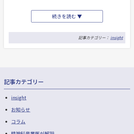
の
精
“使
続きを読む ▼
神
わ
の
な
記事カテゴリー：
insight
病
い
気」
言
を
葉
ご
「安
っ
記事カテゴリー
定
ち
剤」
insight
ゃ
そ
に
お知らせ
の
し
2
コラム
な
ま
精神科産業医が解説