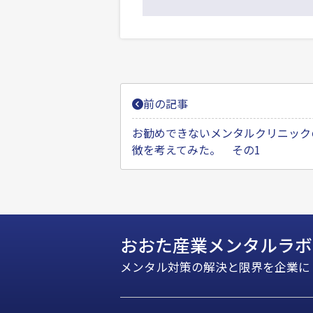
投
前の記事
稿
ナ
お勧めできないメンタルクリニック
徴を考えてみた。 その1
ビ
ゲ
ー
シ
おおた産業メンタルラボ
ョ
ン
メンタル対策の解決と限界を企業に