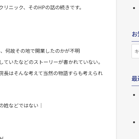
クリニック、そのHPの話の続きです。
お
お
由、何故その地で開業したのかが不明
知
していたなどのストーリーが書かれていない。
ら
院長はそんな考えて当然の物語すらも考えられ
最
せ
検
索
の姓などではない｜
が。