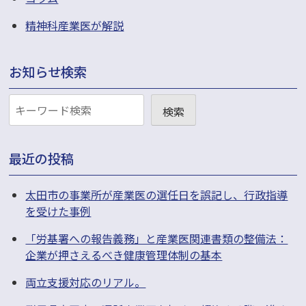
精神科産業医が解説
お知らせ検索
お
検索
知
ら
最近の投稿
せ
検
太田市の事業所が産業医の選任日を誤記し、行政指導
を受けた事例
索
「労基署への報告義務」と産業医関連書類の整備法：
企業が押さえるべき健康管理体制の基本
両立支援対応のリアル。