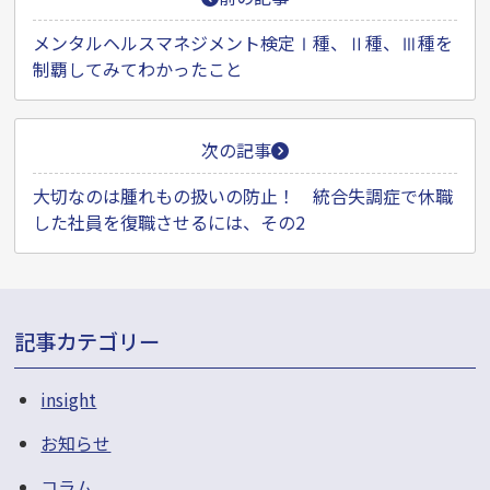
稿
ナ
メンタルヘルスマネジメント検定Ⅰ種、Ⅱ種、Ⅲ種を
制覇してみてわかったこと
ビ
ゲ
ー
次の記事
シ
大切なのは腫れもの扱いの防止！ 統合失調症で休職
ョ
した社員を復職させるには、その2
ン
記事カテゴリー
insight
お知らせ
コラム