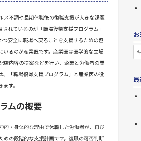
ルス不調や長期休職後の復職支援が大きな課題
目されているのが「職場復帰支援プログラム」
お
かつ安全に職場へ戻ることを支援するための包
お
にいるのが産業医です。産業医は医学的な立場
知
配慮内容の提案などを行い、企業と労働者の間
ら
は、「職場復帰支援プログラム」と産業医の役
最
せ
きます。
検
索
ラムの概要
神的・身体的な理由で休職した労働者が、再び
ための段階的な支援計画です。復職の可否判断