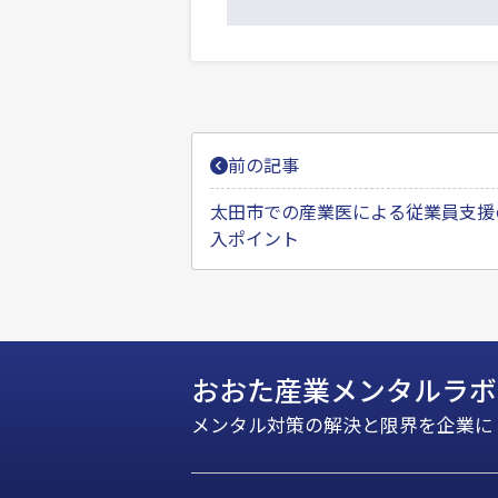
投
前の記事
稿
ナ
太田市での産業医による従業員支援
入ポイント
ビ
ゲ
ー
シ
おおた産業メンタルラボ
ョ
ン
メンタル対策の解決と限界を企業に